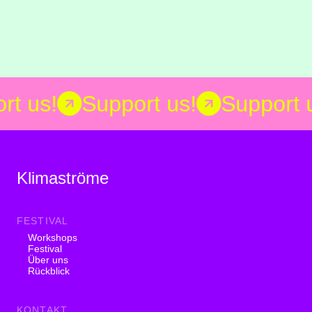
rt us!
Support us!
Support 
Klimaströme
FESTIVAL
Workshops
Festival
Über uns
Rückblick
KONTAKT